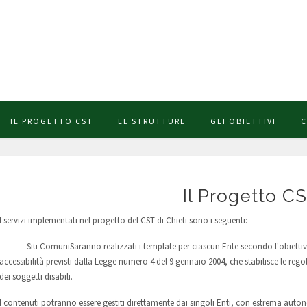
IL PROGETTO CST
LE STRUTTURE
GLI OBIETTIVI
C
Il Progetto C
I servizi implementati nel progetto del CST di Chieti sono i seguenti:
Siti Comuni
Saranno realizzati i template per ciascun Ente secondo l'obiettivo 
accessibilità previsti dalla Legge numero 4 del 9 gennaio 2004, che stabilisce le regol
dei soggetti disabili.
I contenuti potranno essere gestiti direttamente dai singoli Enti, con estrema autonom