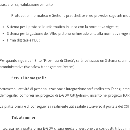
trasparenza, valutazione e merito
Protocollo informatico e Gestione pratiche
Il servizio prevede i seguenti mod
Sistema per il protocollo informatico in linea con la normativa vigente;
Sistema per la gestione dell’Albo pretorio online aderente alla normativa vigen
Firma digitale e PEC;
Per quanto riguarda l’Ente “Provincia di Chieti”, sarà realizzato un Sistema sperimen
amministrative (Workflow Management System).
Servizi Demografici
Attraverso l’attività di personalizzazione e integrazione sarà realizzato l’adeguamen
demografici compresi nel progetto di E-GOV Citt@dino+, inserito nel progetto RAR
La piattaforma è di conseguenza realmente utilizzabile attraverso il portale del CST
Tributi minori
Integrata nella piattaforma E-GOV ci sarà quella di gestione dei cosiddetti tributi mi