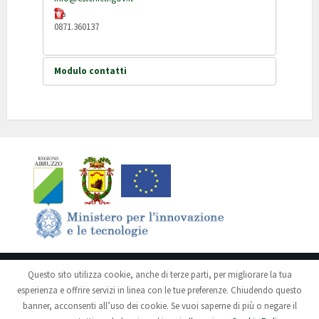
0871.360137
Modulo contatti
Invia un'email. Tutti i campi
contrassegnati da asterisco (*)
sono obbligatori.
Nome
*
Email
*
Questo sito utilizza cookie, anche di terze parti, per migliorare la tua
Privacy
Note Legali
esperienza e offrire servizi in linea con le tue preferenze. Chiudendo questo
banner, acconsenti all’uso dei cookie. Se vuoi saperne di più o negare il
“CST/ALI Provincia di Chieti” in aggregazione di Enti Locali con